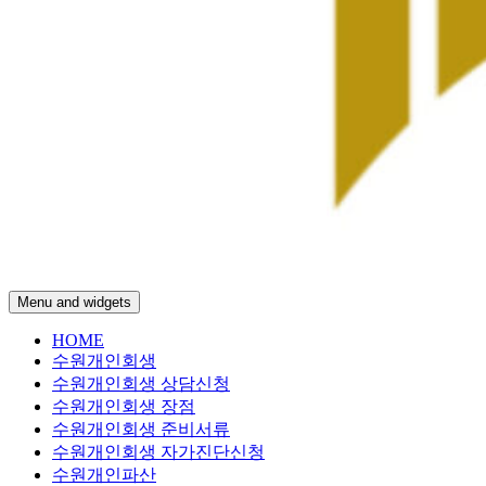
Menu and widgets
수
개인파산 무료상담
HOME
원
수원개인회생
개
수원개인회생 상담신청
인
수원개인회생 장점
회
수원개인회생 준비서류
생
수원개인회생 자가진단신청
수원개인파산