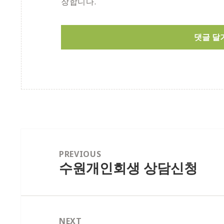
장합니다.
글
내
PREVIOUS
수원개인회생 상담신청
Previous
비
post:
게
이
션
NEXT